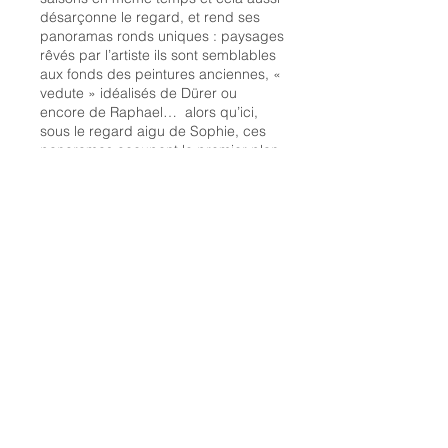
désarçonne le regard, et rend ses
panoramas ronds uniques : paysages
rêvés par l’artiste ils sont semblables
aux fonds des peintures anciennes, «
vedute » idéalisés de Dürer ou
encore de Raphael… alors qu’ici,
sous le regard aigu de Sophie, ces
panoramas occupent le premier plan,
et du coup imposent à tout œil qui les
contemple d’agrandir sa pupille, de
ce concentrer sur l’infiniment petit
d’une feuille depuis laquelle on peut
presque englober l’infini…
«
Une noix, qu’y a-t-il à l’intérieur
d’une noix ?
Qu’est-ce qu’on y voit quand elle est
ouverte ?
»
Ce n’est pas le moindre talent de
Sophie Dupré que d’avoir ôté le
globe qui tenait la forêt joliment
protégée : avec son art aussi